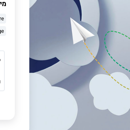
מי
re
ge
ס
כ
ם