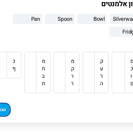
ון אלמנטים
Pan
Spoon
Bowl
Silverwa
Frid
ק
מ
מ
כ
ע
ק
ח
ף
ו
ר
ר
ב
ה
ר
ת