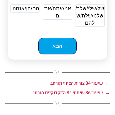
של/שלי/שלך/
אני/אתה/את
הם/הן/אנחנו.
שלנו/שלה/ש
ם
להם
←
שיעור 34 צורות הציווי מורחב
→
שיעור 36 שימושי S הדקדוקיים מורחב