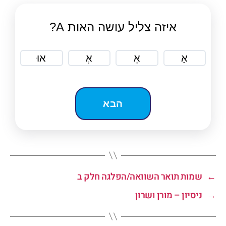
איזה צליל עושה האות A?
אַ
אֵ
אְ
אוּ
←
שמות תואר השוואה/הפלגה חלק ב
→
ניסיון – מורן ושרון